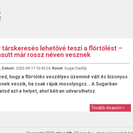
 társkeresés lehetővé teszi a flörtölést –
sutt már rossz néven vesznek
,
Dátum:
2023-09-17 10:45:24,
Rovat:
Sugar Daddy
zed, hogy a flörtölés veszélyes üzemmé vált és bizonyos
snek veszik, ha csak rájuk mosolyogsz... A Sugarban
tod azt a helyet, ahol bátran udvarolhatsz.
Tovább olvasom