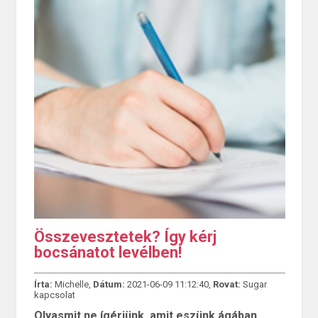
Összevesztetek? Így kérj
bocsánatot levélben!
Írta:
Michelle,
Dátum:
2021-06-09 11:12:40,
Rovat:
Sugar
kapcsolat
Olyasmit ne ígérjünk, amit eszünk ágában