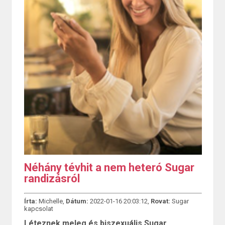
Néhány tévhit a nem heteró Sugar
randizásról
Írta:
Michelle,
Dátum:
2022-01-16 20:03:12,
Rovat:
Sugar
kapcsolat
Léteznek meleg és biszexuális Sugar