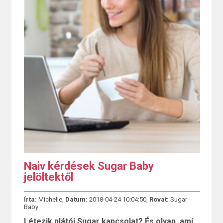
Naiv kérdések Sugar Baby
jelöltektől
Írta:
Michelle,
Dátum:
2018-04-24 10:04:50,
Rovat:
Sugar
Baby
Létezik plátói Sugar kapcsolat? És olyan, ami