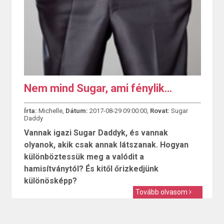
Nem mind Sugar, ami fénylik…
Írta:
Michelle,
Dátum:
2017-08-29 09:00:00,
Rovat:
Sugar
Daddy
Vannak igazi Sugar Daddyk, és vannak
olyanok, akik csak annak látszanak. Hogyan
különböztessük meg a valódit a
hamisítványtól? És kitől őrizkedjünk
különösképp?
Tovább olvasom