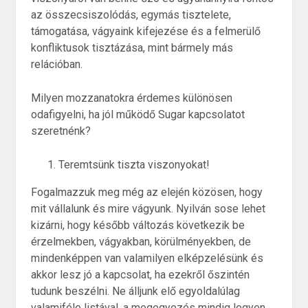
az összecsiszolódás, egymás tisztelete,
támogatása, vágyaink kifejezése és a felmerülő
konfliktusok tisztázása, mint bármely más
relációban.
Milyen mozzanatokra érdemes különösen
odafigyelni, ha jól működő Sugar kapcsolatot
szeretnénk?
Teremtsünk tiszta viszonyokat!
Fogalmazzuk meg még az elején közösen, hogy
mit vállalunk és mire vágyunk. Nyilván sose lehet
kizárni, hogy később változás következik be
érzelmekben, vágyakban, körülményekben, de
mindenképpen van valamilyen elképzelésünk és
akkor lesz jó a kapcsolat, ha ezekről őszintén
tudunk beszélni. Ne álljunk elő egyoldalúlag
valamiféle listával, a megegyezés mindig legyen