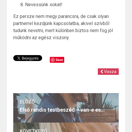
Nevessünk sokat!
Ez persze nem megy parancsra, de csak olyan
partnerrel kezdjünk kapcsolatba, akivel szívből
tudunk nevetni, mert különben biztos nem fog jól
működni az egész viszony.
Save
Vissza
ELŐZŐ
Első randis testbeszéd – van-e esély a folytatásra?
KÖVETKEZŐ