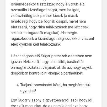
ismerkedéskor tisztázzuk, hogy elvárjuk-e a
szexuális kizárólagosságot, mert ha igen,
valószínűleg sok partner kiesik (a másik
lehetőség, hogy be fognak csapni, mivel nem
életszerű, hogy ritka találkozások mellett csak
nekünk tartogassák magukat). Ha mégis
ragaszkodunk a kizárólagossághoz, akkor viszont
elég gyakran kell találkoznunk.
Házasságban élő Sugar partnerek esetében nem
igazán életszerű, hogy a baráttól, barátnőtől
önmegtartóztatást várjanak el. Se az, hogy egyéb
dolgokban kontrollálni akarják a partnerüket.
Tudjunk bocsánatot kérni, ha megbántottuk
egymást!
Egy Sugar viszony alapvetően arról szól, hogy jól
érezzük magunkat, de ez nem jelenti azt, hogy