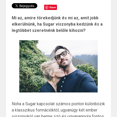
Save
Mi az, amire törekedjünk és mi az, amit jobb
elkerülnünk, ha Sugar viszonyba kedzünk és a
legtöbbet szeretnénk belőle kihozni?
Noha a Sugar kapcsolat számos ponton különbözik
a klasszikus formációktól, ugyanúgy két ember
viszonyáról van benne szó és ugyanannyira fontos