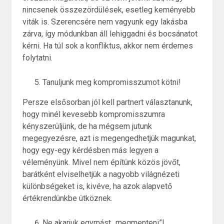
nincsenek összezördülések, esetleg keményebb
viták is. Szerencsére nem vagyunk egy lakásba
zárva, így módunkban áll lehiggadni és bocsánatot
kérni. Ha túl sok a konfliktus, akkor nem érdemes
folytatni.
Tanuljunk meg kompromisszumot kötni!
Persze elsősorban jól kell partnert választanunk,
hogy minél kevesebb kompromisszumra
kényszerüljünk, de ha mégsem jutunk
megegyezésre, azt is megengedhetjük magunkat,
hogy egy-egy kérdésben más legyen a
véleményünk. Mivel nem építünk közös jövőt,
barátként elviselhetjük a nagyobb világnézeti
különbségeket is, kivéve, ha azok alapvető
értékrendünkbe ütköznek.
Ne akarjuk egymást „megmenteni”!