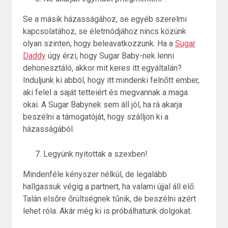
Se a másik házasságához, se egyéb szerelmi
kapcsolatához, se életmódjához nincs közünk
olyan szinten, hogy beleavatkozzunk. Ha a
Sugar
Daddy
úgy érzi, hogy Sugar Baby-nek lenni
dehonesztáló, akkor mit keres itt egyáltalán?
Induljunk ki abból, hogy itt mindenki felnőtt ember,
aki felel a saját tetteiért és megvannak a maga
okai. A Sugar Babynek sem áll jól, ha rá akarja
beszélni a támogatóját, hogy szálljon ki a
házasságából.
Legyünk nyitottak a szexben!
Mindenféle kényszer nélkül, de legalább
hallgassuk végig a partnert, ha valami újjal áll elő.
Talán elsőre őrültségnek tűnik, de beszélni azért
lehet róla. Akár még ki is próbálhatunk dolgokat.