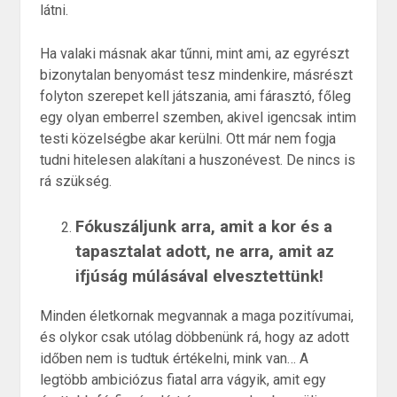
látni.
Ha valaki másnak akar tűnni, mint ami, az egyrészt
bizonytalan benyomást tesz mindenkire, másrészt
folyton szerepet kell játszania, ami fárasztó, főleg
egy olyan emberrel szemben, akivel igencsak intim
testi közelségbe akar kerülni. Ott már nem fogja
tudni hitelesen alakítani a huszonévest. De nincs is
rá szükség.
Fókuszáljunk arra, amit a kor és a
tapasztalat adott, ne arra, amit az
ifjúság múlásával elvesztettünk!
Minden életkornak megvannak a maga pozitívumai,
és olykor csak utólag döbbenünk rá, hogy az adott
időben nem is tudtuk értékelni, mink van… A
legtöbb ambiciózus fiatal arra vágyik, amit egy