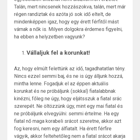
Talán, mert nincsenek hozzászokva, talán, mert már
régen randiztak és azóta jó sok idő eltelt, de
mindenképpen igaz, hogy egy érett férfitől mást
várnak a nők is. Milyen dolgokra érdemes figyelni,
ha ebben a helyzetben vagyunk?
Vállaljuk fel a korunkat!
Az, hogy elmúlt felettünk az idő, tagadhatatlan tény.
Nincs ezzel semmi baj, és ne is úgy álljunk hozzá,
mintha lenne. Fogadjuk el az éppen aktuális
korunkat és ne próbáljunk (sokkal) fiatalabbnak
kinézni, főleg ne úgy, hogy eljátsszuk a fiatal srác
szerepét. Ne öltözzünk úgy, mint egy mai fiatal és
ne próbáljunk elvegyülni: semmi értelme. Ha egy
fiatal nő maga korabeli srácot szeretne, akkor azt
fog keresni, nem egy álfiatalt. Ha érett férfire
vágyik, akkor feltehetőleg nem a fiatal srácot akarja