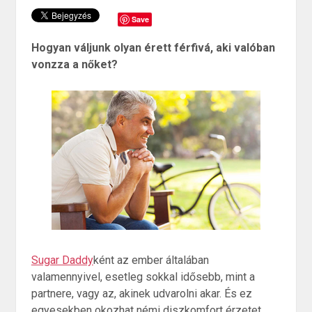
Save
Hogyan váljunk olyan érett férfivá, aki valóban
vonzza a nőket?
Sugar Daddy
ként az ember általában
valamennyivel, esetleg sokkal idősebb, mint a
partnere, vagy az, akinek udvarolni akar. És ez
egyesekben okozhat némi diszkomfort érzetet.