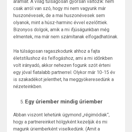
áramlat. A világ túlságosan gyorsan változik: nem
csak arról van szó, hogy mi nem vagyunk már
huszonévesek, de a mai huszonévesek sem
olyanok, mint a húsz-harminc évvel ezelőttiek.
Bizonyos dolgok, amik a mi ifjúságunkban még
elmentek, ma már nem számítanak elfogadhatónak.
Ha túlságosan ragaszkodunk ahhoz a fajta
életstílushoz és felfogáshoz, ami a mi időnkben
volt irányadó, akkor nehezen fogunk szót érteni
egy jóval fiatalabb partnerrel. Olykor már 10-15 év
is szakadékot jelenthet, ha meggyökeresedünk a
nézeteinkben.
Egy úriember mindig úriember
Abban viszont lehetünk úgymond „régimódiak”,
hogy a partnereinket hölgyként kezeljük és mi
magunk úriemberként viselkedünk. (Amit a