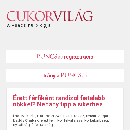
A Puncs.hu blogja
regisztráció
Irány a
Érett férfiként randizol fiatalabb
nőkkel? Néhány tipp a sikerhez
Írta:
Michelle,
Dátum:
2024-01-21 10:32:36,
Rovat:
Sugar
Daddy
Címkék:
érett férfi
,
kor felvállalása
,
korkülönbség
,
nyitottság
,
úriemberség