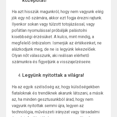
középutat!
Ha azt hisszük magunkról, hogy nem vagyunk elég
jók egy nő számára, akkor ezt fogja érezni rajtunk.
Ilyenkor sokan vagy túlzott totojázással, vagy
pofátlan nyomulással próbálják palástolni
kisebbségi érzésüket. A kulcs, mint mindig, a
megfelelő önbizalom. Ismerjük az értékeinket, ne
alázkodjunk meg, de ne is legyünk lekezelőek.
Olyan nőt válasszunk, aki reálisan elérhető
számunkra és figyeljünk a visszajelzéseire.
Legyünk nyitottak a világra!
Ha az egyik szélsőség az, hogy külsőségekben
fiataloknak és trendiknek akarunk látszani, a másik
az, ha minden gesztusunkból árad, hogy nem
vagyunk nyitottak semmi újra, legyen az
technológia, művészeti irányzat vagy társadalmi