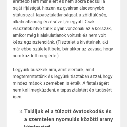
érettebb férfi már elért és nem sokra becsüli a
saját ifjúságát, hiszen ez gyakran alacsonyabb
státusszal, tapasztalatlansággal, a zöldfülűség,
alkalmatlanság érzésével jár együtt. Csak
visszatekintve tűnik olyan vonzónak az a korszak,
amikor még kialakulatlanok voltunk és nem volt
kész egzisztenciánk. (Tisztelet a kivételnek, aki
már ebbe született bele, bár akkor az zavarja, hogy
nem küzdött meg érte.)
Legyünk büszkék arra, amit elértünk, amit
megteremtettünk és legyünk tisztában azzal, hogy
mindez mások szemében is érték. A fiatalságért
nem kell megküzdeni, a tapasztalatért és tudásért
igen.
Találjuk el a túlzott óvatoskodás és
a szemtelen nyomulás közötti arany