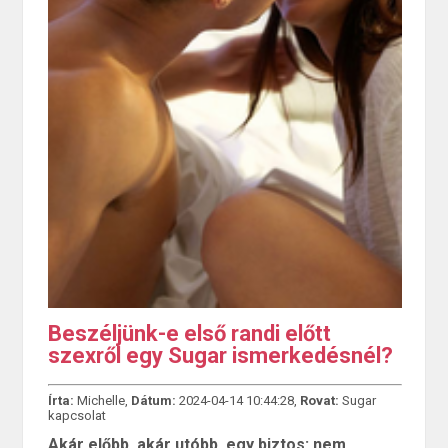
Beszéljünk-e első randi előtt
szexről egy Sugar ismerkedésnél?
Írta:
Michelle,
Dátum:
2024-04-14 10:44:28,
Rovat:
Sugar
kapcsolat
Akár előbb, akár utóbb, egy biztos: nem