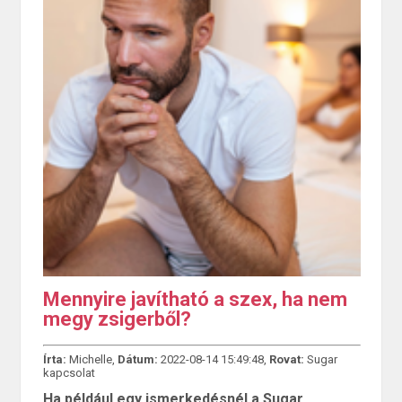
Mennyire javítható a szex, ha nem
megy zsigerből?
Írta:
Michelle,
Dátum:
2022-08-14 15:49:48,
Rovat:
Sugar
kapcsolat
Ha például egy ismerkedésnél a Sugar