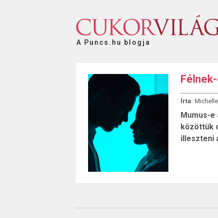
A Puncs.hu blogja
Félnek-
Írta:
Michelle
Mumus-e a
közöttük o
illeszteni