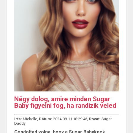
Négy dolog, amire minden Sugar
Baby figyelni fog, ha randizik veled
Írta:
Michelle,
Dátum:
2024-08-11 18:29:46,
Rovat:
Sugar
Daddy
Gondoltad volna, hogy a Sugar Babyknek