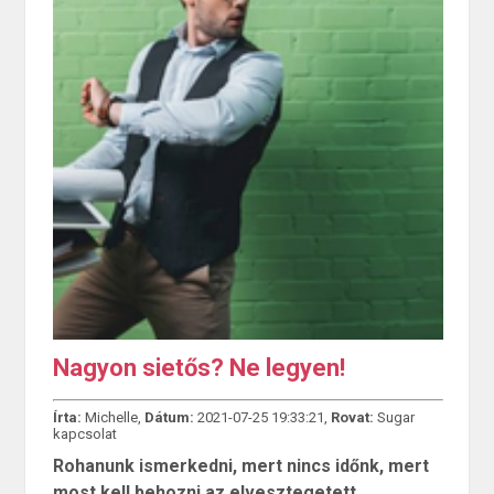
Nagyon sietős? Ne legyen!
Írta:
Michelle,
Dátum:
2021-07-25 19:33:21,
Rovat:
Sugar
kapcsolat
Rohanunk ismerkedni, mert nincs időnk, mert
most kell behozni az elvesztegetett