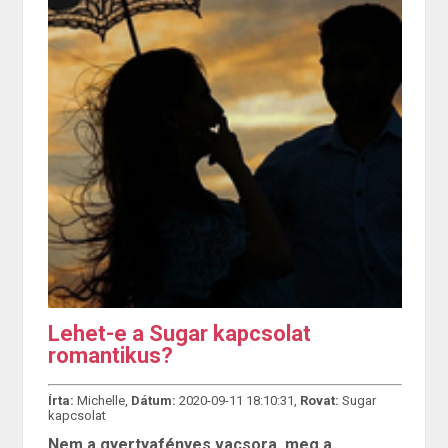
Lehet-e a Sugar kapcsolat
romantikus?
Írta:
Michelle,
Dátum:
2020-09-11 18:10:31,
Rovat:
Sugar
kapcsolat
Nem a gyertyafényes vacsora, meg a