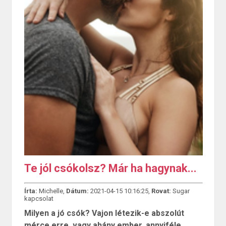
Te jól csókolsz? Már ha hagynak...
Írta:
Michelle,
Dátum:
2021-04-15 10:16:25,
Rovat:
Sugar
kapcsolat
Milyen a jó csók? Vajon létezik-e abszolút
mérce erre, vagy ahány ember, annyiféle