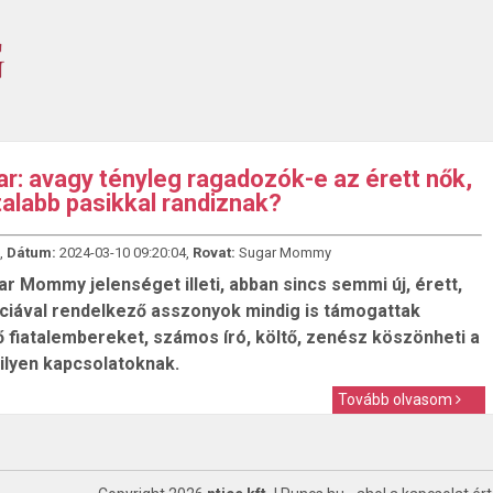
r: avagy tényleg ragadozók-e az érett nők,
atalabb pasikkal randiznak?
,
Dátum:
2024-03-10 09:20:04,
Rovat:
Sugar Mommy
r Mommy jelenséget illeti, abban sincs semmi új, érett,
ciával rendelkező asszonyok mindig is támogattak
ő fiatalembereket, számos író, költő, zenész köszönheti a
 ilyen kapcsolatoknak.
Tovább olvasom