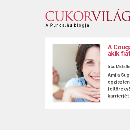
A Puncs.hu blogja
A Couga
akik fi
Írta:
Michelle
Ami a Suga
egziszten
feltörekv
karrierjét