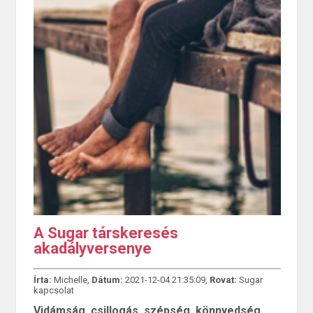
A Sugar társkeresés
akadályversenye
Írta:
Michelle,
Dátum:
2021-12-04 21:35:09,
Rovat:
Sugar
kapcsolat
Vidámság, csillogás, szépség, könnyedség,