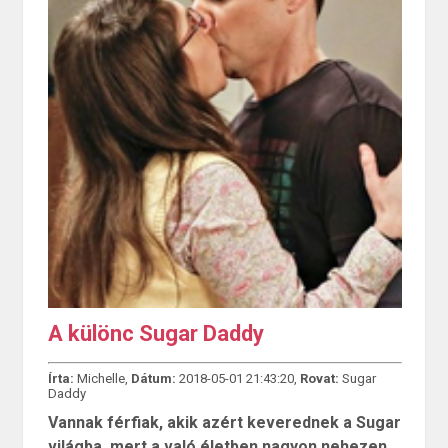
A különc Sugar Daddy
Írta:
Michelle,
Dátum:
2018-05-01 21:43:20,
Rovat:
Sugar
Daddy
Vannak férfiak, akik azért keverednek a Sugar
világba, mert a való életben nagyon nehezen