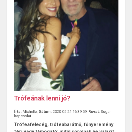
Trófeának lenni jó?
Írta:
Michelle,
Dátum:
2020-05-21 16:39:59,
Rovat:
Sugar
kapcsolat
Trófeafeleség, trófeabarátnő, főnyeremény
férj vagy támogató: mitől sorolnak be valakit