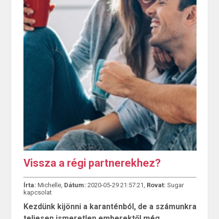
Vissza a régi partnerekhez?
Írta:
Michelle,
Dátum:
2020-05-29 21:57:21,
Rovat:
Sugar
kapcsolat
Kezdünk kijönni a karanténból, de a számunkra
teljesen ismeretlen emberektől még