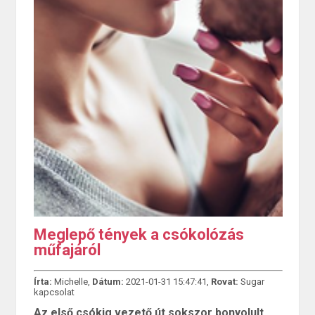
Meglepő tények a csókolózás
műfajáról
Írta:
Michelle,
Dátum:
2021-01-31 15:47:41,
Rovat:
Sugar
kapcsolat
Az első csókig vezető út sokszor bonyolult,