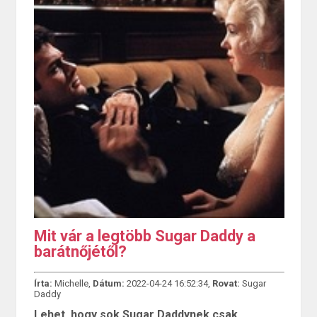
Mit vár a legtöbb Sugar Daddy a
barátnőjétől?
Írta:
Michelle,
Dátum:
2022-04-24 16:52:34,
Rovat:
Sugar
Daddy
Lehet, hogy sok Sugar Daddynek csak