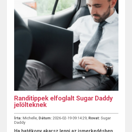
Randitippek elfoglalt Sugar Daddy
jelölteknek
Írta:
Michelle,
Dátum:
2026-02-19 09:14:29,
Rovat:
Sugar
Daddy
Ha hatékony akarsz lenni az ismerkedésben,