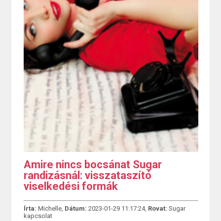
Amire nincs bocsánat Sugar
randizásnál: visszataszító
viselkedési formák
Írta:
Michelle,
Dátum:
2023-01-29 11:17:24,
Rovat:
Sugar
kapcsolat